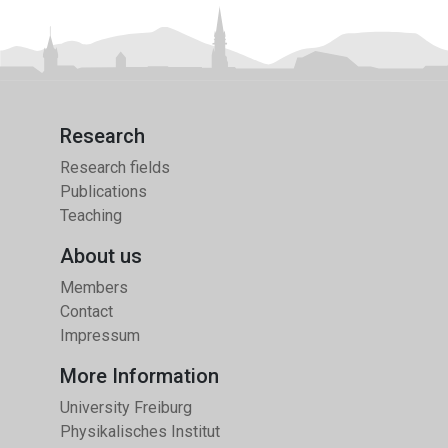
Gelehrter
und
Wissenschaftsjournalisten
gegen
den
Krieg
Research
in
Research fields
der
Publications
Ukraine
Teaching
About us
Members
Contact
Impressum
More Information
University Freiburg
Physikalisches Institut