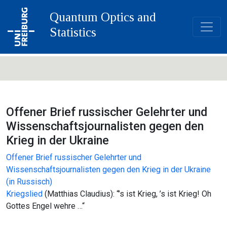
Quantum Optics and
Statistics
Offener Brief russischer Gelehrter und
Wissenschaftsjournalisten gegen den
Krieg in der Ukraine
Offener Brief russischer Gelehrter und
Wissenschaftsjournalisten gegen den Krieg in der Ukraine
:
(in Russisch)
Offener
Kriegslied
(Matthias Claudius): “’s ist Krieg, ’s ist Krieg! Oh
Brief
Gottes Engel wehre …“
russischer